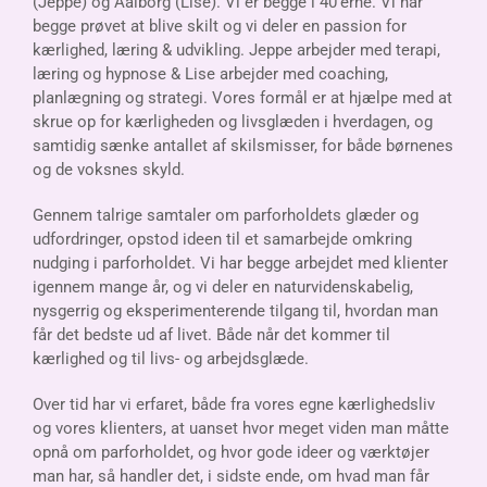
(Jeppe) og Aalborg (Lise). Vi er begge i 40’erne. Vi har
begge prøvet at blive skilt og vi deler en passion for
kærlighed, læring & udvikling. Jeppe arbejder med terapi,
læring og hypnose & Lise arbejder med coaching,
planlægning og strategi.
Vores formål er at hjælpe med at
skrue op for kærligheden og livsglæden i hverdagen, og
samtidig sænke antallet af skilsmisser, for både børnenes
og de voksnes skyld.
Gennem talrige samtaler om parforholdets glæder og
udfordringer, opstod ideen til et samarbejde omkring
nudging i parforholdet. Vi
har begge arbejdet med klienter
igennem mange år, og vi deler en naturvidenskabelig,
nysgerrig og eksperimenterende tilgang til, hvordan man
får det bedste ud af livet. Både når det kommer til
kærlighed og til livs- og arbejdsglæde.
Over tid har vi erfaret, både fra vores egne kærlighedsliv
og vores klienters, at uanset hvor meget viden man måtte
opnå om parforholdet, og hvor gode ideer og værktøjer
man har, så handler det, i sidste ende, om hvad man får