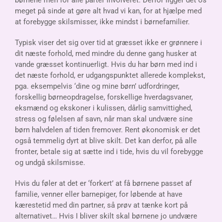
børnene men for alle parter involveret. Derfor ligger det os
meget på sinde at gøre alt hvad vi kan, for at hjælpe med
at forebygge skilsmisser, ikke mindst i børnefamilier.
Typisk viser det sig over tid at græsset ikke er grønnere i
dit næste forhold, med mindre du denne gang husker at
vande græsset kontinuerligt. H
vis du har børn med ind i
det næste forhold, er udgangspunktet allerede komplekst,
pga. eksempelvis ‘dine og mine børn’ udfordringer,
forskellig børneopdragelse, forskellige hverdagsvaner,
eksmænd og ekskoner i kulissen, dårlig samvittighed,
stress og følelsen af savn, når man skal undvære sine
børn halvdelen af tiden fremover.
Rent økonomisk er det
også temmelig dyrt at blive skilt.
Det kan derfor, på alle
fronter, betale sig at sætte ind i tide, hvis du vil forebygge
og undgå skilsmisse.
Hvis du føler at det er ‘forkert’ at få børnene passet af
familie, venner eller barnepiger, for løbende at have
kærestetid med din partner, så prøv at tænke kort på
alternativet… Hvis I bliver skilt skal børnene jo undvære