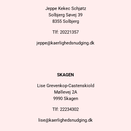
Jeppe Kekec Schjøtz
Solbjerg Søvej 39
8355 Solbjerg
Tlf: 20221357
jeppe@kaerlighedsnudging.dk
SKAGEN
Lise Grevenkop-Castenskiold
Møllevej 2A
9990 Skagen
Tlf: 22234302
lise@kaerlighedsnudging.dk