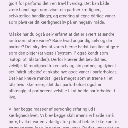
gjort for parforholdet i en travl hverdag. Det kan både
være handlinger som viser din partner kærlighed,
selvkærlige handlinger, og ændring af egne dårlige vaner
som påvirker dit kærlighedsliv på en negativ måde.
Måske har du også selv erfaret at det er svært at ændre
små som store vaner? Både hvad angår dig selv og din
partner?
Det skyldes at vores hjerne bedst kan lide at gøre
som den plejer (at være i ‘system 1’ også kendt som
‘autopilot’ tilstanden).
Derfor kræver det bevidsthed,
velvilje, tålmodighed fra en selv og sin partner, og dybest
set ‘hårdt arbejde’ at skabe nye gode vaner i parforholdet.
Det kan kræve mindst ligeså meget som at træne til et
løb, hvis ikke mere, idet du i parforholdet også er
afhængig af partnerens velvilje til at holde parforholdet i
live.
Vi har begge masser af personlig erfaring ud i
kærlighedslivet. Vi blev begge skilt imens vi havde små
børn, hvilket var en virkelig stor pris at betale. Ikke kun for