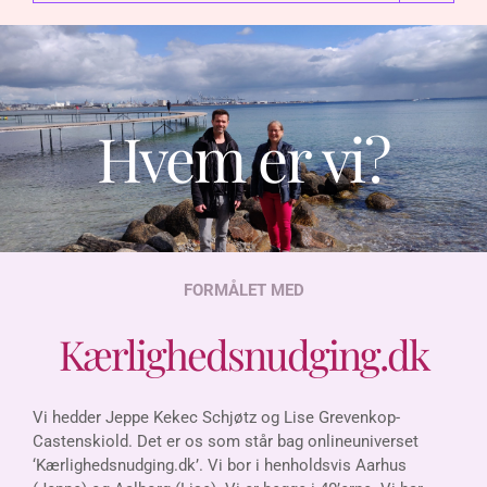
Hvem er vi?
FORMÅLET MED
Kærlighedsnudging.dk
Vi hedder Jeppe Kekec Schjøtz og Lise Grevenkop-
Castenskiold. Det er os som står bag onlineuniverset
‘Kærlighedsnudging.dk’. Vi bor i henholdsvis Aarhus