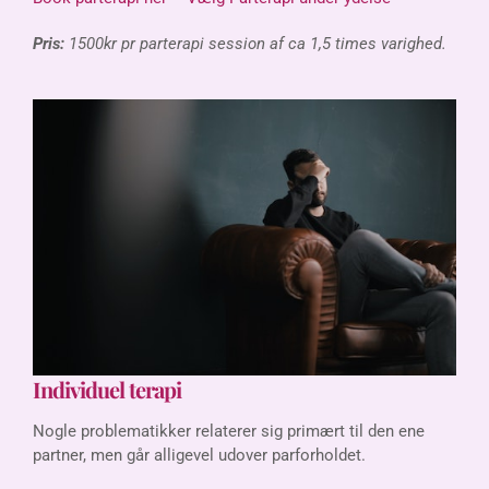
Pris:
1500kr pr parterapi session af ca 1,5 times varighed.
Individuel terapi
Nogle problematikker relaterer sig primært til den ene
partner, men går alligevel udover parforholdet.