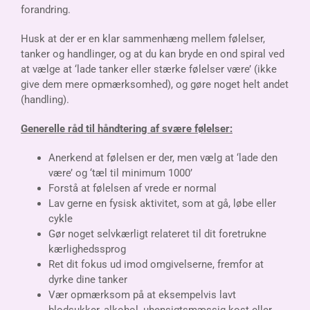
forandring.
Husk at der er en klar sammenhæng mellem følelser,
tanker og handlinger, og at du kan bryde en ond spiral ved
at vælge at ‘lade tanker eller stærke følelser være’ (ikke
give dem mere opmærksomhed), og gøre noget helt andet
(handling).
Generelle råd til håndtering af svære følelser:
Anerkend at følelsen er der, men vælg at ‘lade den
være’ og ‘tæl til minimum 1000’
Forstå at følelsen af vrede er normal
Lav gerne en fysisk aktivitet, som at gå, løbe eller
cykle
Gør noget selvkærligt relateret til dit foretrukne
kærlighedssprog
Ret dit fokus ud imod omgivelserne, fremfor at
dyrke dine tanker
Vær opmærksom på at eksempelvis lavt
blodsukker, alkohol, uhensigtsmæssig kost eller