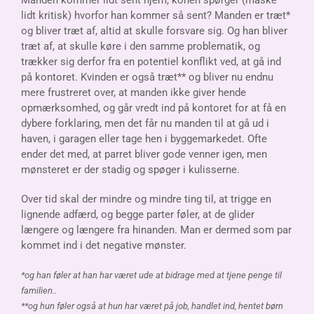
lidt kritisk) hvorfor han kommer så sent? Manden er træt*
og bliver træt af, altid at skulle forsvare sig. Og han bliver
træt af, at skulle køre i den samme problematik, og
trækker sig derfor fra en potentiel konflikt ved, at gå ind
på kontoret. Kvinden er også træt** og bliver nu endnu
mere frustreret over, at manden ikke giver hende
opmærksomhed, og går vredt ind på kontoret for at få en
dybere forklaring, men det får nu manden til at gå ud i
haven, i garagen eller tage hen i byggemarkedet. Ofte
ender det med, at parret bliver gode venner igen, men
mønsteret er der stadig og spøger i kulisserne.
Over tid skal der mindre og mindre ting til, at trigge en
lignende adfærd, og begge parter føler, at de glider
længere og længere fra hinanden. Man er dermed som par
kommet ind i det negative mønster.
*og han føler at han har været ude at bidrage med at tjene penge til
familien..
**og hun føler også at hun har været på job, handlet ind, hentet børn