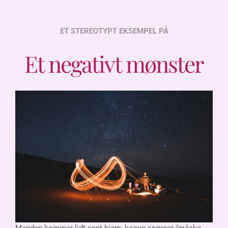
ET STEREOTYPT EKSEMPEL PÅ
Et negativt mønster
Manden
kommer lidt sent hjem, konen spørger (måske