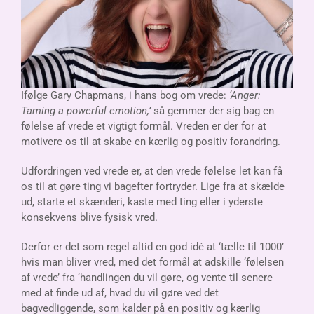
Ifølge Gary Chapmans, i hans bog om vrede:
‘Anger:
Taming a powerful emotion,’
så gemmer der sig bag en
følelse af vrede et vigtigt formål. Vreden er der for at
motivere os til at skabe en kærlig og positiv forandring.
Udfordringen ved vrede er, at den vrede følelse let kan få
os til at gøre ting vi bagefter fortryder. Lige fra at skælde
ud, starte et skænderi, kaste med ting eller i yderste
konsekvens blive fysisk vred.
Derfor er det som regel altid en god idé at ‘tælle til 1000’
hvis man bliver vred, med det formål at adskille ‘følelsen
af vrede’ fra ‘handlingen du vil gøre, og vente til senere
med at finde ud af, hvad du vil gøre ved det
bagvedliggende, som kalder på en positiv og kærlig