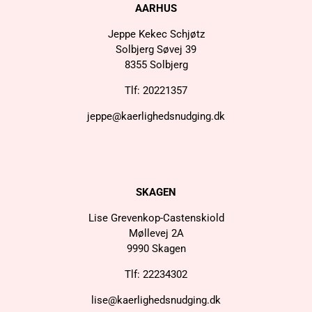
AARHUS
Jeppe Kekec Schjøtz
Solbjerg Søvej 39
8355 Solbjerg
Tlf: 20221357
jeppe@kaerlighedsnudging.dk
SKAGEN
Lise Grevenkop-Castenskiold
Møllevej 2A
9990 Skagen
Tlf: 22234302
lise@kaerlighedsnudging.dk